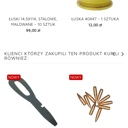
ŁUSKI 14,5X114, STALOWE,
ŁUSKA 40X47 - 1 SZTUKA
MALOWANE - 10 SZTUK
Cena
12,00 zł
Cena
99,00 zł
KLIENCI KTÓRZY ZAKUPILI TEN PRODUKT KUPILI
RÓWNIEŻ:
NOWY
NOWY