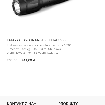
LATARKA FAVOUR PROTECH T1417 1030...
LATARKA FAVOU
Ładowalna, wodoodporna latarka o mocy 1030
Taktyczna latark
lumenów i zasięgu do 270 m. Obudowa
na szynę montaż
aluminiowa z 4-oma trybami światła.
22 mm Picatinny.
poziomie 320 lum
Cena
Cena
299,00 zł
249,00 zł
Wyposażona jest 
podstawowa
użytku oraz zdaln
Cena
Cena
269,00 zł
199,00
podstawowa
KONTAKT Z NAMI
PRODUKTY