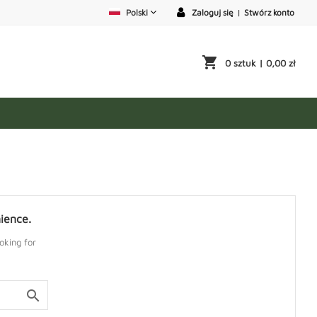
Polski
Zaloguj się
|
Stwórz konto
shopping_cart
0 sztuk
| 0,00 zł
ience.
oking for
