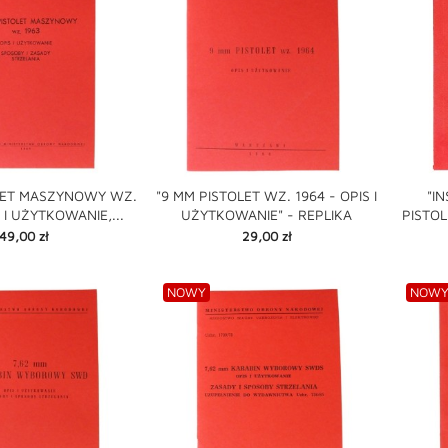
OLET MASZYNOWY WZ.
"9 MM PISTOLET WZ. 1964 - OPIS I
"I
S I UŻYTKOWANIE,...
UŻYTKOWANIE" - REPLIKA
PISTOL

shopping_cart

Cena
Cena
49,00 zł
29,00 zł
shopping_cart
NOWY
NOW