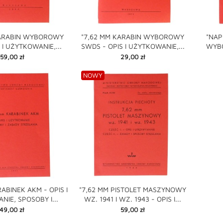
KARABIN WYBOROWY
"7,62 MM KARABIN WYBOROWY
"NAP
 I UŻYTKOWANIE,...
SWDS - OPIS I UŻYTKOWANIE,...
WYBO

shopping_cart

shopping_cart
Cena
Cena
59,00 zł
29,00 zł
NOWY
ABINEK AKM - OPIS I
"7,62 MM PISTOLET MASZYNOWY
IE, SPOSOBY I...
WZ. 1941 I WZ. 1943 - OPIS I...

shopping_cart

Cena
Cena
49,00 zł
59,00 zł