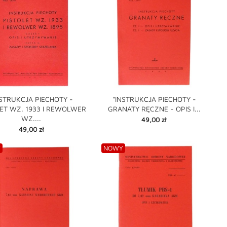
NSTRUKCJA PIECHOTY -
"INSTRUKCJA PIECHOTY -
ET WZ. 1933 I REWOLWER
GRANATY RĘCZNE - OPIS I...
shopping_cart

WZ....
Cena
49,00 zł

Cena
49,00 zł
Y
NOWY