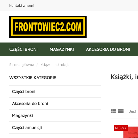
Kontakt z nami
CZĘŚCI BRONI
MAGAZYNKI
AKCESORIA DO BRONI
Strona główna
Książki, instrukcje
Książki, 
WSZYSTKIE KATEGORIE
Części broni
Akcesoria do broni


Jest
Magazynki
Części amunicji
NOWY