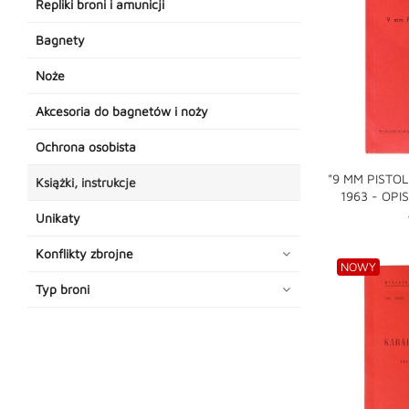
Repliki broni i amunicji
Bagnety
Noże
Akcesoria do bagnetów i noży
Ochrona osobista
"9 MM PIST
Książki, instrukcje
1963 - OPI
shopping_cart
Unikaty
Konflikty zbrojne
NOWY
Typ broni