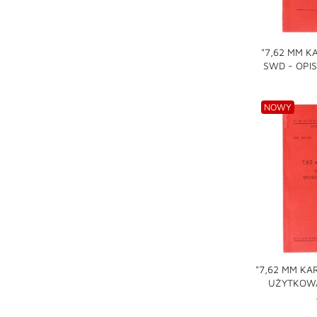
"7,62 MM 
SWD - OPIS
shopping_cart
NOWY
"7,62 MM KAR
UŻYTKOWAN
shopping_cart