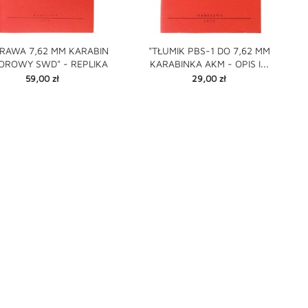
RAWA 7,62 MM KARABIN
"TŁUMIK PBS-1 DO 7,62 MM
ROWY SWD" - REPLIKA
KARABINKA AKM - OPIS I...

shopping_cart

Cena
Cena
59,00 zł
29,00 zł