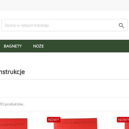

BAGNETY
NOŻE
instrukcje
 10 produktów.
NOWY
NOW