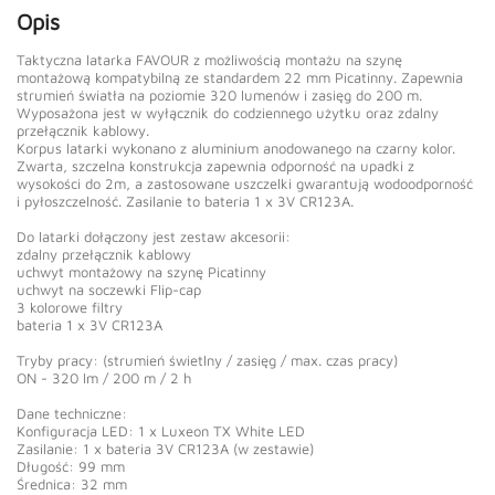
Opis
Taktyczna latarka FAVOUR z możliwością montażu na szynę
montażową kompatybilną ze standardem 22 mm Picatinny. Zapewnia
strumień światła na poziomie 320 lumenów i zasięg do 200 m.
Wyposażona jest w wyłącznik do codziennego użytku oraz zdalny
przełącznik kablowy.
Korpus latarki wykonano z aluminium anodowanego na czarny kolor.
Zwarta, szczelna konstrukcja zapewnia odporność na upadki z
wysokości do 2m, a zastosowane uszczelki gwarantują wodoodporność
i pyłoszczelność. Zasilanie to bateria 1 x 3V CR123A.
Do latarki dołączony jest zestaw akcesorii:
zdalny przełącznik kablowy
uchwyt montażowy na szynę Picatinny
uchwyt na soczewki Flip-cap
3 kolorowe filtry
bateria 1 x 3V CR123A
Tryby pracy: (strumień świetlny / zasięg / max. czas pracy)
ON - 320 lm / 200 m / 2 h
Dane techniczne:
Konfiguracja LED: 1 x Luxeon TX White LED
Zasilanie: 1 x bateria 3V CR123A (w zestawie)
Długość: 99 mm
Średnica: 32 mm