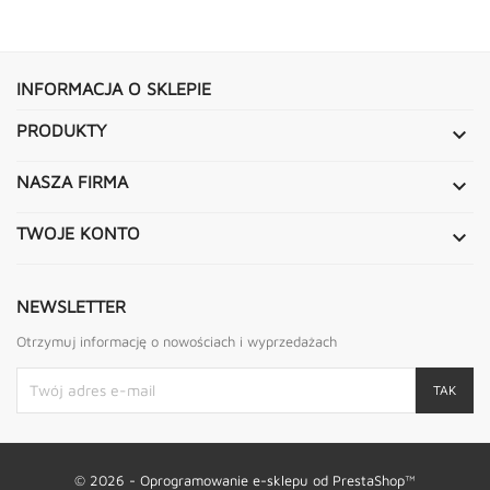
INFORMACJA O SKLEPIE
PRODUKTY

NASZA FIRMA

TWOJE KONTO

NEWSLETTER
Otrzymuj informację o nowościach i wyprzedażach
© 2026 - Oprogramowanie e-sklepu od PrestaShop™