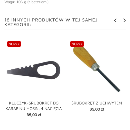
Waga: 103 g (z bateriami)
16 INNYCH PRODUKTÓW W TEJ SAMEJ
KATEGORII:
NOWY
NOWY
KLUCZYK-ŚRUBOKRĘT DO
ŚRUBOKRĘT Z UCHWYTEM
KARABINU MOSIN, 4 NACIĘCIA
Cena
35,00 zł
Cena
35,00 zł