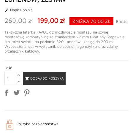
Napisz opinie

269,00 zł
199,00 zł
ZNIŻKA 70,00 ZŁ
Brutto
Taktyczna latarka FAVOUR z możliwością montażu na szynę
montażową kompatybilną ze standardem 22 mm Picatinny. Zapewnia
strumień światła na poziomie 320 lumenów i zasięg do 200 m.
Wyposażona jest w wyłącznik do codziennego użytku oraz zdalny
przełącznik kablowy.
Ilość
DODAJ DO KOSZYKA

Polityka bezpieczeństwa