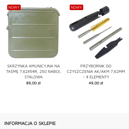
NOWY
NOWY
SKRZYNKA AMUNICYJNA NA
PRZYBORNIK DO
TAŚMĘ 7,62X54R, 250 NABOI,
CZYSZCZENIA AK/AKM 7,62MM
STALOWA
- 4 ELEMENTY
Cena
Cena
89,00 zł
49,00 zł
INFORMACJA O SKLEPIE