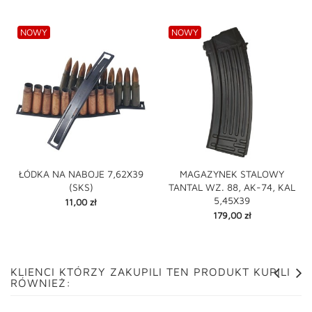
NOWY
NOWY
ŁÓDKA NA NABOJE 7,62X39
MAGAZYNEK STALOWY
(SKS)
TANTAL WZ. 88, AK-74, KAL
5,45X39
Cena
11,00 zł
Cena
179,00 zł
KLIENCI KTÓRZY ZAKUPILI TEN PRODUKT KUPILI
RÓWNIEŻ: