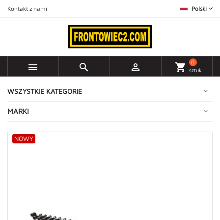
Kontakt z nami
Polski
0



shopping_cart
sztuk
WSZYSTKIE KATEGORIE
MARKI
NOWY