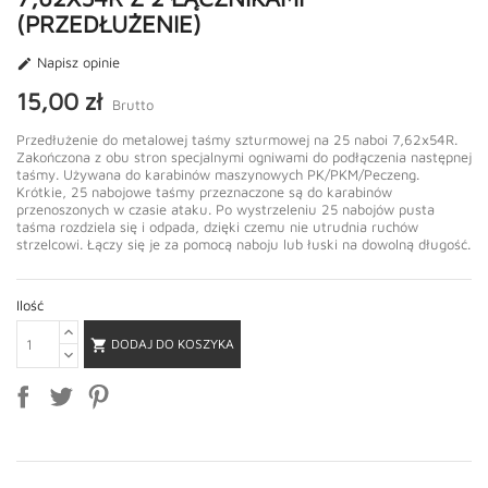
(PRZEDŁUŻENIE)
Napisz opinie

15,00 zł
Brutto
Przedłużenie do metalowej taśmy szturmowej na 25 naboi 7,62x54R.
Zakończona z obu stron specjalnymi ogniwami do podłączenia następnej
taśmy. Używana do karabinów maszynowych PK/PKM/Peczeng.
Krótkie, 25 nabojowe taśmy przeznaczone są do karabinów
przenoszonych w czasie ataku. Po wystrzeleniu 25 nabojów pusta
taśma rozdziela się i odpada, dzięki czemu nie utrudnia ruchów
strzelcowi. Łączy się je za pomocą naboju lub łuski na dowolną długość.
Ilość
DODAJ DO KOSZYKA
