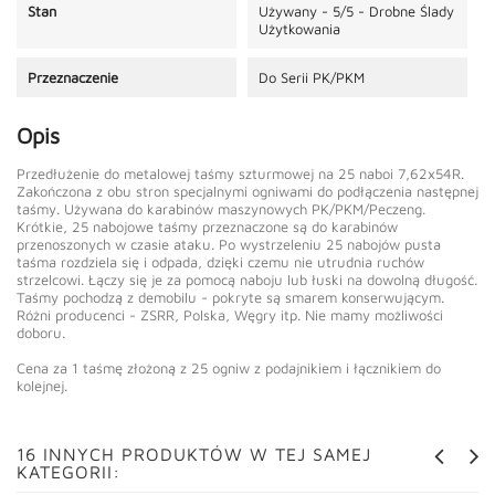
Stan
Używany - 5/5 - Drobne Ślady
Użytkowania
Przeznaczenie
Do Serii PK/PKM
Opis
Przedłużenie do metalowej taśmy szturmowej na 25 naboi 7,62x54R.
Zakończona z obu stron specjalnymi ogniwami do podłączenia następnej
taśmy. Używana do karabinów maszynowych PK/PKM/Peczeng.
Krótkie, 25 nabojowe taśmy przeznaczone są do karabinów
przenoszonych w czasie ataku. Po wystrzeleniu 25 nabojów pusta
taśma rozdziela się i odpada, dzięki czemu nie utrudnia ruchów
strzelcowi. Łączy się je za pomocą naboju lub łuski na dowolną długość.
Taśmy pochodzą z demobilu - pokryte są smarem konserwującym.
Różni producenci - ZSRR, Polska, Węgry itp. Nie mamy możliwości
doboru.
Cena za 1 taśmę złożoną z 25 ogniw z podajnikiem i łącznikiem do
kolejnej.
16 INNYCH PRODUKTÓW W TEJ SAMEJ
KATEGORII: