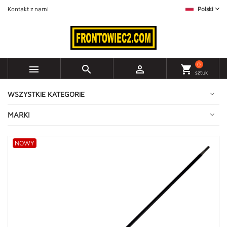
Kontakt z nami
Polski
0



shopping_cart
sztuk
WSZYSTKIE KATEGORIE
MARKI
NOWY