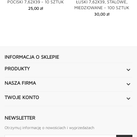
POCISKI 7,62X39 - 10 SZTUK
ŁUSKI 7,62X39, STALOWE,
MIEDZIOWANE - 100 SZTUK
Cena
25,00 zł
Cena
30,00 zł
INFORMACJA O SKLEPIE
PRODUKTY

NASZA FIRMA

TWOJE KONTO

NEWSLETTER
Otrzymuj informację o nowościach i wyprzedażach