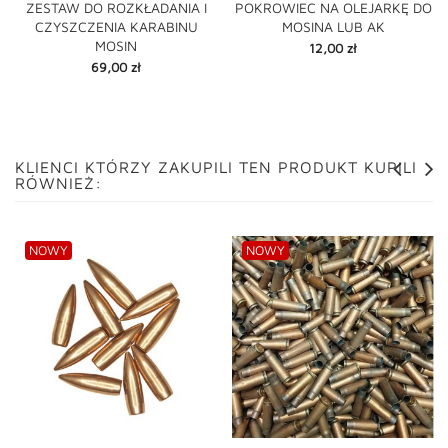
ZESTAW DO ROZKŁADANIA I
POKROWIEC NA OLEJARKĘ DO
CZYSZCZENIA KARABINU
MOSINA LUB AK
MOSIN
Cena
12,00 zł
Cena
69,00 zł
KLIENCI KTÓRZY ZAKUPILI TEN PRODUKT KUPILI
RÓWNIEŻ:
NOWY
NOWY